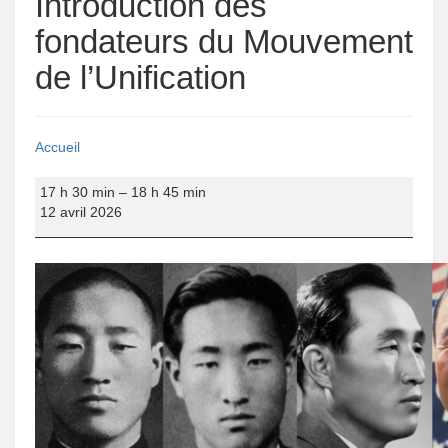
Introduction des
fondateurs du Mouvement
de l’Unification
Accueil
Introduction
17 h 30 min
–
18 h 45 min
des
12 avril 2026
fondateurs
du
Mouvement
de
l’Unification