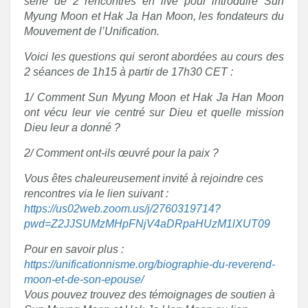
série de 2 rencontres en live pour introduire Sun
Myung Moon et Hak Ja Han Moon, les fondateurs du
Mouvement de l’Unification.
Voici les questions qui seront abordées au cours des
2 séances de 1h15 à partir de 17h30 CET :
1/ Comment Sun Myung Moon et Hak Ja Han Moon
ont vécu leur vie centré sur Dieu et quelle mission
Dieu leur a donné ?
2/ Comment ont-ils œuvré pour la paix ?
Vous êtes chaleureusement invité à rejoindre ces
rencontres via le lien suivant :
https://us02web.zoom.us/j/2760319714?
pwd=Z2JJSUMzMHpFNjV4aDRpaHUzM1lXUT09
Pour en savoir plus :
https://unificationnisme.org/biographie-du-reverend-
moon-et-de-son-epouse/
Vous pouvez trouvez des témoignages de soutien à