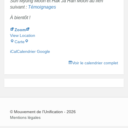
Sun Myung Moon et Hak Ja Han Moon au lien
suivant :
Témoignages
À bientôt !
Zoom
View Location
Zoom
Carte
iCal
Calendrier Google
Voir le calendrier complet
© Mouvement de l'Unification - 2026
Mentions légales