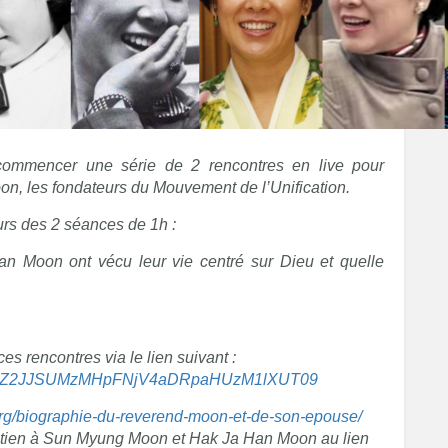
ommencer une série de 2 rencontres en live pour
n, les fondateurs du Mouvement de l’Unification.
urs des 2 séances de 1h :
Moon ont vécu leur vie centré sur Dieu et quelle
es rencontres via le lien suivant :
?pwd=Z2JJSUMzMHpFNjV4aDRpaHUzM1lXUT09
.org/biographie-du-reverend-moon-et-de-son-epouse/
tien à Sun Myung Moon et Hak Ja Han Moon au lien