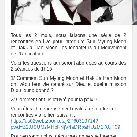
Tous les 2 mois, nous faisons une série de 2
rencontres en live pour introduire Sun Myung Moon
et Hak Ja Han Moon, les fondateurs du Mouvement
de l’Unification.
Voici les questions qui seront abordées au cours des
2 séances de 1h15 :
1/ Comment Sun Myung Moon et Hak Ja Han Moon
ont vécu leur vie centré sur Dieu et quelle mission
Dieu leur a donné ?
2/ Comment ont-ils œuvré pour la paix ?
Vous êtes chaleureusement invité à rejoindre ces
rencontres via le lien suivant :
https://us02web.zoom.us/j/2760319714?
pwd=Z2JJSUMzMHpFNjV4aDRpaHUzM1lXUT09
Pour en savoir plus, découvrez notre site internet