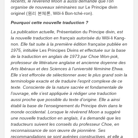
récents, le révérend Moon a aussi demandé que l’on
organise de nouveaux séminaires sur
Le Principe divin
originel (원리 본체론, Wŏl-li Bon-tché-ron).
Pourquoi cette nouvelle traduction ?
La publication actuelle,
Présentation du Principe divin
, est
la nouvelle traduction en français autorisée du
Wŏl-li Kang-
non
. Elle fait suite à la première édition française publiée en
1975, intitulée
Les Principes Divins
et effectuée sur la base
de la traduction en anglais de 1973 par Choe Won-pok,
professeur de littérature anglaise et ancienne doyenne des
Arts libéraux et des Sciences à l’université féminine Ehwa.
Elle s’est efforcée de sélectionner avec le plus grand soin la
terminologie exacte et de traduire l’esprit complexe de ce
texte. Consciente de la nature sacrée et fondamentale de
l’ouvrage, elle s’est appliquée à rédiger une traduction
aussi proche que possible du texte d’origine. Elle a ainsi
établi la base de l’enseignement du
Principe divin
dans le
monde occidental. Lorsque le révérend Moon a suggéré
une nouvelle traduction en anglais, il a demandé que les
traducteurs suivent les conseils du professeur Choe, en
reconnaissance de son œuvre de pionnière. Ses
recommandations se sont avérées constructives, et elle a