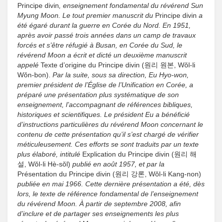
Principe divin
, enseignement fondamental du révérend Sun
Myung Moon. Le tout premier manuscrit du
Principe divin
a
été égaré durant la guerre en Corée du Nord. En 1951,
après avoir passé trois années dans un camp de travaux
forcés et s’être réfugié à Busan, en Corée du Sud, le
révérend Moon a écrit et dicté un deuxième manuscrit
appelé
Texte d’origine du Principe divin (원리 원본, Wŏl-li
Wŏn-bon).
Par la suite, sous sa direction, Eu Hyo-won,
premier président de l’Église de l’Unification en Corée, a
préparé une présentation plus systématique de son
enseignement, l’accompagnant de références bibliques,
historiques et scientifiques. Le président Eu a bénéficié
d’instructions particulières du révérend Moon concernant le
contenu de cette présentation qu’il s’est chargé de vérifier
méticuleusement. Ces efforts se sont traduits par un texte
plus élaboré, intitulé
Explication du Principe divin (원리 해
설, Wŏl-li Hè-sŏl)
publié en août 1957, et par la
Présentation du Principe divin (원리 강론, Wŏl-li Kang-non)
publiée en mai 1966. Cette dernière présentation a été, dès
lors,
le texte de référence fondamental de l’enseignement
du révérend Moon. À partir de septembre 2008, afin
d’inclure et de partager ses enseignements les plus